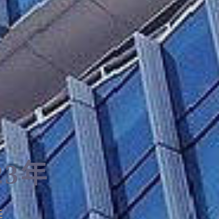
3年
化
远航
任
任
任