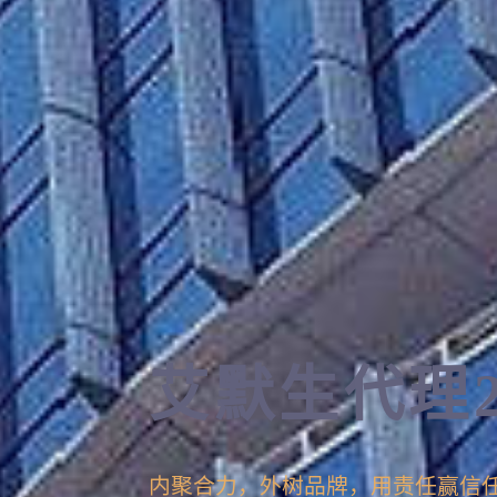
艾默生代理2
爱克森自动
新跨越 再
内聚合力，外树品牌，用责任赢信
内聚合力，外树品牌，用责任赢信
内聚合力，外树品牌，用责任赢信