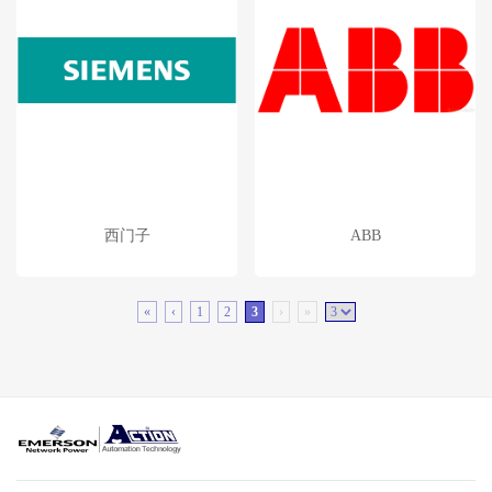
西门子
ABB
«
‹
1
2
3
›
»